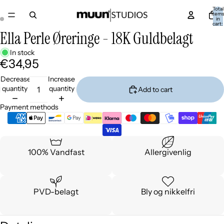
Total
item
in
cart:
0
Ella Perle Øreringe - 18K Guldbelagt
In stock
€34,95
Decrease
Increase
quantity
quantity
Add to cart
Payment methods
100% Vandfast
Allergivenlig
PVD-belagt
Bly og nikkelfri