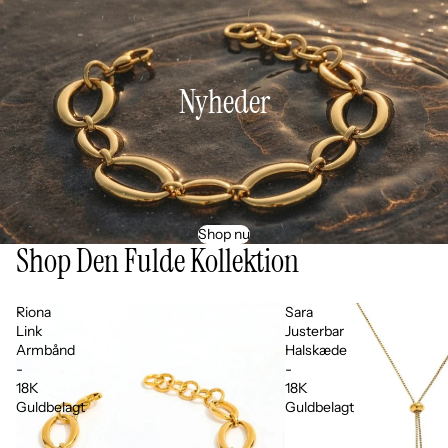
Nyheder
Shop nu
Shop Den Fulde Kollektion
Riona
Sara
Link
Justerbar
Armbånd
Halskæde
-
-
18K
18K
Guldbelagt
Guldbelagt