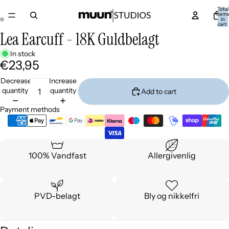
Total
item
in
cart:
0
Lea Earcuff - 18K Guldbelagt
In stock
€23,95
Decrease
Increase
quantity
quantity
Add to cart
Payment methods
100% Vandfast
Allergivenlig
PVD-belagt
Bly og nikkelfri