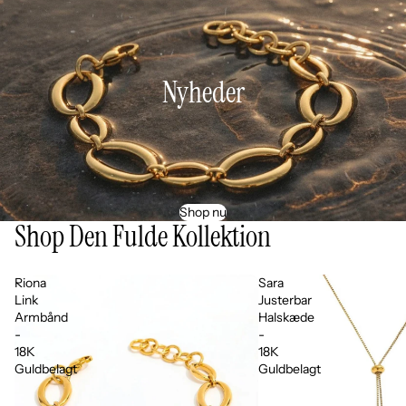
Nyheder
Shop nu
Shop Den Fulde Kollektion
Riona
Sara
Link
Justerbar
Armbånd
Halskæde
-
-
18K
18K
Guldbelagt
Guldbelagt