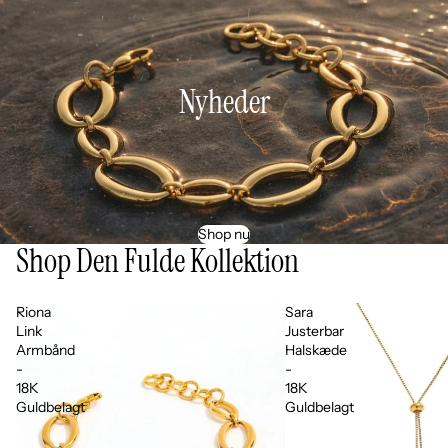
Nyheder
Shop nu
Shop Den Fulde Kollektion
Riona
Sara
Link
Justerbar
Armbånd
Halskæde
-
-
18K
18K
Guldbelagt
Guldbelagt