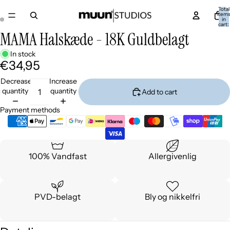
Total
item
in
cart:
0
MAMA Halskæde - 18K Guldbelagt
In stock
€34,95
Decrease
Increase
quantity
quantity
Add to cart
Payment methods
100% Vandfast
Allergivenlig
PVD-belagt
Bly og nikkelfri